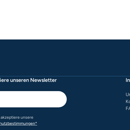
ere unseren Newsletter
I
U
K
F
e akzeptiere unsere
hutzbestimmungen*