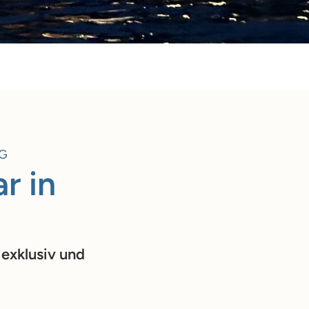
RG
r in
exklusiv und