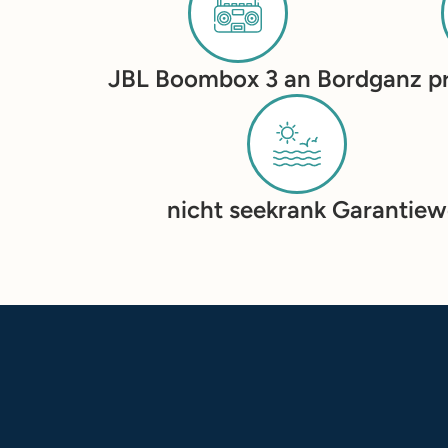
JBL Boombox 3 an Bord
ganz pr
nicht seekrank Garantie
w