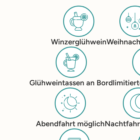
Winzerglühwein
Weihnach
Glühweintassen an Bord
limitie
Abendfahrt möglich
Nachtfahr