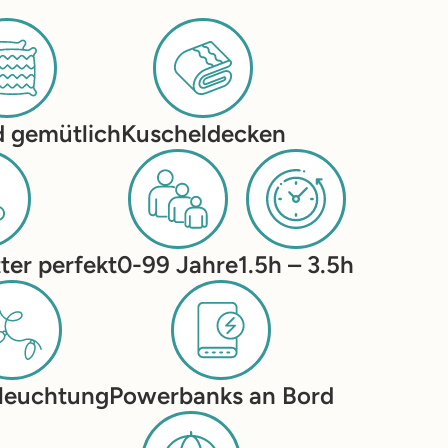
 gemütlich
Kuscheldecken
ter perfekt
0-99 Jahre
1.5h – 3.5h
leuchtung
Powerbanks an Bord