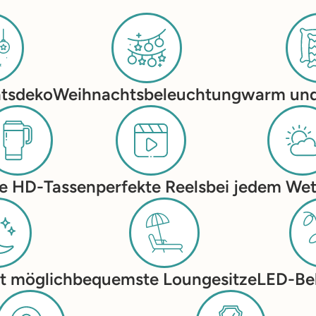
tsdeko
Weihnachtsbeleuchtung
warm und
rte HD-Tassen
perfekte Reels
bei jedem Wet
t möglich
bequemste Loungesitze
LED-Be