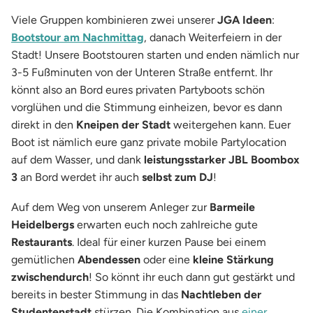
Viele Gruppen kombinieren zwei unserer
JGA Ideen
:
Bootstour am Nachmittag
, danach Weiterfeiern in der
Stadt! Unsere Bootstouren starten und enden nämlich nur
3-5 Fußminuten von der Unteren Straße entfernt. Ihr
könnt also an Bord eures privaten Partyboots schön
vorglühen und die Stimmung einheizen, bevor es dann
direkt in den
Kneipen der Stadt
weitergehen kann. Euer
Boot ist nämlich eure ganz private mobile Partylocation
auf dem Wasser, und dank
leistungsstarker JBL Boombox
3
an Bord werdet ihr auch
selbst zum DJ
!
Auf dem Weg von unserem Anleger zur
Barmeile
Heidelbergs
erwarten euch noch zahlreiche gute
Restaurants
. Ideal für einer kurzen Pause bei einem
gemütlichen
Abendessen
oder eine
kleine Stärkung
zwischendurch
! So könnt ihr euch dann gut gestärkt und
bereits in bester Stimmung in das
Nachtleben der
Studentenstadt
stürzen. Die Kombination aus
einer