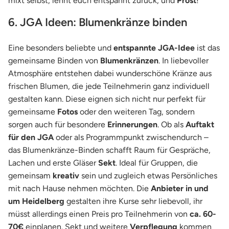
mixt selbst, lehnt euch entspannt zurück, und
Prost
!
6. JGA Ideen: Blumenkränze binden
Eine besonders beliebte und
entspannte JGA-Idee
ist das
gemeinsame Binden von
Blumenkränzen
. In liebevoller
Atmosphäre entstehen dabei wunderschöne Kränze aus
frischen Blumen, die jede Teilnehmerin ganz individuell
gestalten kann. Diese eignen sich nicht nur perfekt für
gemeinsame
Fotos
oder den weiteren Tag, sondern
sorgen auch für besondere
Erinnerungen
. Ob als
Auftakt
für den JGA
oder als Programmpunkt zwischendurch –
das Blumenkränze-Binden schafft Raum für Gespräche,
Lachen und erste Gläser
Sekt
. Ideal für Gruppen, die
gemeinsam
kreativ
sein und zugleich etwas Persönliches
mit nach Hause nehmen möchten. Die
Anbieter in und
um Heidelberg
gestalten ihre Kurse sehr liebevoll, ihr
müsst allerdings einen Preis pro Teilnehmerin von
ca. 60-
70€
einplanen. Sekt und weitere
Verpflegung
kommen