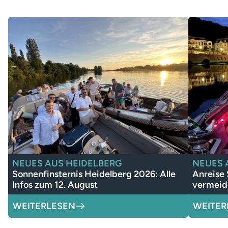
NEUES AUS HEIDELBERG
NEUES 
Sonnenfinsternis Heidelberg 2026: Alle
Anreise 
Infos zum 12. August
vermeide
WEITERLESEN
WEITER