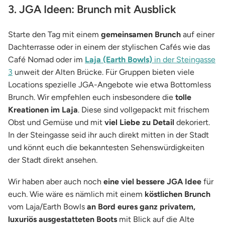
3. JGA Ideen: Brunch mit Ausblick
Starte den Tag mit einem
gemeinsamen Brunch
auf einer
Dachterrasse oder in einem der stylischen Cafés wie das
Café Nomad oder im
Laja (Earth Bowls)
in der Steingasse
3
unweit der Alten Brücke. Für Gruppen bieten viele
Locations spezielle JGA-Angebote wie etwa Bottomless
Brunch. Wir empfehlen euch insbesondere die
tolle
Kreationen im Laja
. Diese sind vollgepackt mit frischem
Obst und Gemüse und mit
viel Liebe zu Detail
dekoriert.
In der Steingasse seid ihr auch direkt mitten in der Stadt
und könnt euch die bekanntesten Sehenswürdigkeiten
der Stadt direkt ansehen.
Wir haben aber auch noch
eine viel bessere JGA Idee
für
euch. Wie wäre es nämlich mit einem
köstlichen Brunch
vom Laja/Earth Bowls
an Bord eures ganz privatem,
luxuriös ausgestatteten Boots
mit Blick auf die Alte