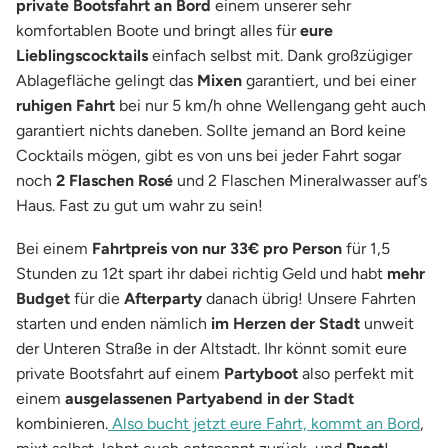
private Bootsfahrt an Bord
einem unserer sehr
komfortablen Boote und bringt alles für
eure
Lieblingscocktails
einfach selbst mit. Dank großzügiger
Ablagefläche gelingt das
Mixen
garantiert, und bei einer
ruhigen Fahrt
bei nur 5 km/h ohne Wellengang geht auch
garantiert nichts daneben. Sollte jemand an Bord keine
Cocktails mögen, gibt es von uns bei jeder Fahrt sogar
noch
2 Flaschen
Rosé
und 2 Flaschen Mineralwasser auf’s
Haus. Fast zu gut um wahr zu sein!
Bei einem
Fahrtpreis von nur 33€ pro Person
für 1,5
Stunden zu 12t spart ihr dabei richtig Geld und habt
mehr
Budget
für die
Afterparty
danach übrig! Unsere Fahrten
starten und enden nämlich
im Herzen der Stadt
unweit
der Unteren Straße in der Altstadt. Ihr könnt somit eure
private Bootsfahrt auf einem
Partyboot
also perfekt mit
einem
ausgelassenen Partyabend in der Stadt
kombinieren.
Also bucht jetzt eure Fahrt, kommt an Bord
,