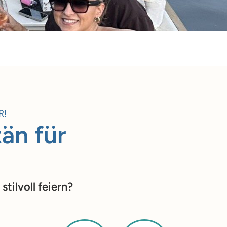
R!
tän für
tilvoll feiern?