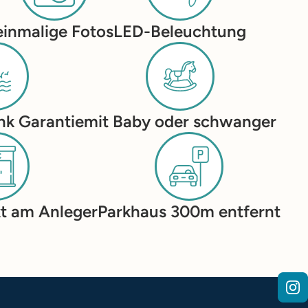
einmalige Fotos
LED-Beleuchtung
nk Garantie
mit Baby oder schwanger
kt am Anleger
Parkhaus 300m entfernt