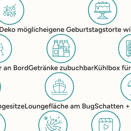
 Deko möglich
eigene Geburtstagstorte w
r an Bord
Getränke zubuchbar
Kühlbox für
gesitze
Loungefläche am Bug
Schatten +