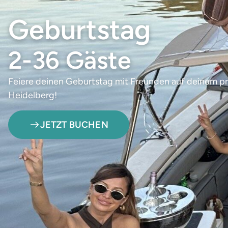
Geburtstag
2-36 Gäste
Feiere deinen Geburtstag mit Freunden auf deinem pr
Heidelberg!
JETZT BUCHEN