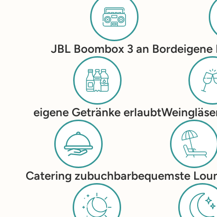
JBL Boombox 3 an Bord
eigene
eigene Getränke erlaubt
Weingläse
Catering zubuchbar
bequemste Loun