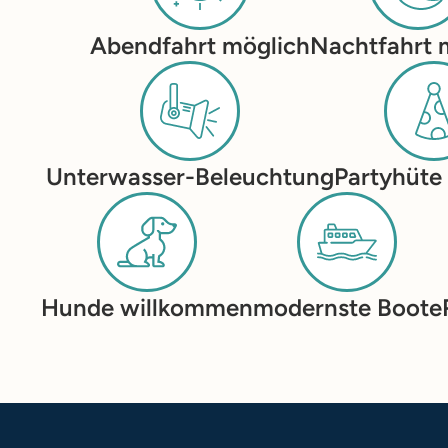
Abendfahrt möglich
Nachtfahrt 
Unterwasser-Beleuchtung
Partyhüte
Hunde willkommen
modernste Boote