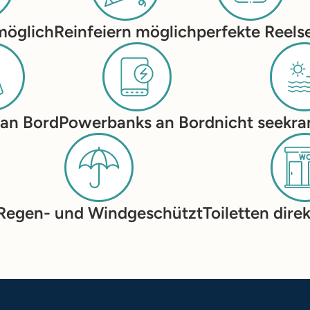
möglich
Reinfeiern möglich
perfekte Reels
 an Bord
Powerbanks an Bord
nicht seekra
Regen- und Windgeschützt
Toiletten dire