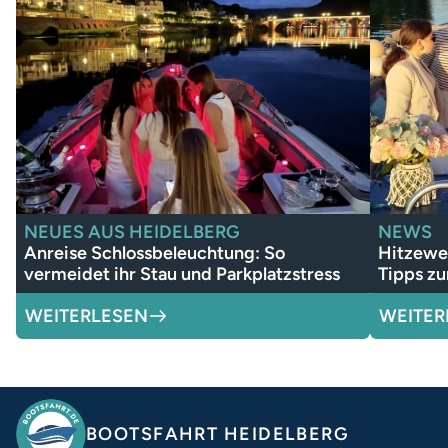
NEUES AUS HEIDELBERG
NEWS
Anreise Schlossbeleuchtung: So
Hitzewel
vermeidet ihr Stau und Parkplatzstress
Tipps z
WEITERLESEN
WEITER
BOOTSFAHRT HEIDELBERG