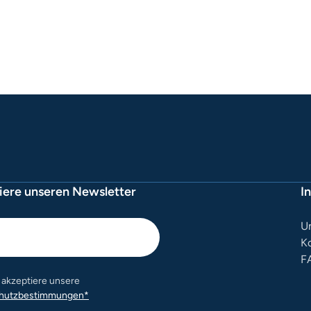
ere unseren Newsletter
I
U
K
F
e akzeptiere unsere
hutzbestimmungen*